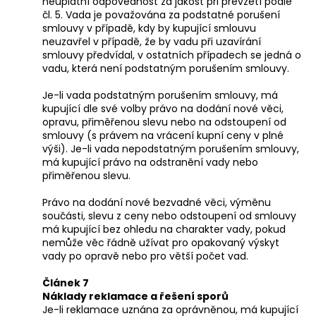
neuplatní odpovědnost za jakost při převzetí podle
čl. 5. Vada je považována za podstatné porušení
smlouvy v případě, kdy by kupující smlouvu
neuzavřel v případě, že by vadu při uzavírání
smlouvy předvídal, v ostatních případech se jedná o
vadu, která není podstatným porušením smlouvy.
Je-li vada podstatným porušením smlouvy, má
kupující dle své volby právo na dodání nové věci,
opravu, přiměřenou slevu nebo na odstoupení od
smlouvy (s právem na vrácení kupní ceny v plné
výši). Je-li vada nepodstatným porušením smlouvy,
má kupující právo na odstranění vady nebo
přiměřenou slevu.
Právo na dodání nové bezvadné věci, výměnu
součásti, slevu z ceny nebo odstoupení od smlouvy
má kupující bez ohledu na charakter vady, pokud
nemůže věc řádně užívat pro opakovaný výskyt
vady po opravě nebo pro větší počet vad.
Článek 7
Náklady reklamace a řešení sporů
Je-li reklamace uznána za oprávněnou, má kupující