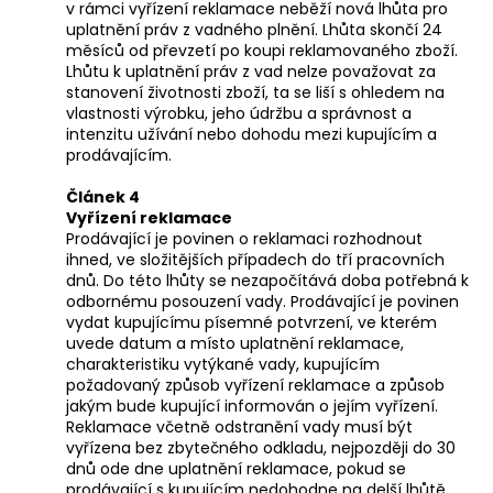
v rámci vyřízení reklamace neběží nová lhůta pro
uplatnění práv z vadného plnění. Lhůta skončí 24
měsíců od převzetí po koupi reklamovaného zboží.
Lhůtu k uplatnění práv z vad nelze považovat za
stanovení životnosti zboží, ta se liší s ohledem na
vlastnosti výrobku, jeho údržbu a správnost a
intenzitu užívání nebo dohodu mezi kupujícím a
prodávajícím.
Článek 4
Vyřízení reklamace
Prodávající je povinen o reklamaci rozhodnout
ihned, ve složitějších případech do tří pracovních
dnů. Do této lhůty se nezapočítává doba potřebná k
odbornému posouzení vady. Prodávající je povinen
vydat kupujícímu písemné potvrzení, ve kterém
uvede datum a místo uplatnění reklamace,
charakteristiku vytýkané vady, kupujícím
požadovaný způsob vyřízení reklamace a způsob
jakým bude kupující informován o jejím vyřízení.
Reklamace včetně odstranění vady musí být
vyřízena bez zbytečného odkladu, nejpozději do 30
dnů ode dne uplatnění reklamace, pokud se
prodávající s kupujícím nedohodne na delší lhůtě.