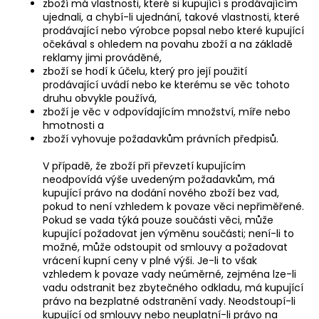
zboží má vlastnosti, které si kupující s prodávajícím
ujednali, a chybí-li ujednání, takové vlastnosti, které
prodávající nebo výrobce popsal nebo které kupující
očekával s ohledem na povahu zboží a na základě
reklamy jimi prováděné,
zboží se hodí k účelu, který pro její použití
prodávající uvádí nebo ke kterému se věc tohoto
druhu obvykle používá,
zboží je věc v odpovídajícím množství, míře nebo
hmotnosti a
zboží vyhovuje požadavkům právních předpisů.
V případě, že zboží při převzetí kupujícím
neodpovídá výše uvedeným požadavkům, má
kupující právo na dodání nového zboží bez vad,
pokud to není vzhledem k povaze věci nepřiměřené.
Pokud se vada týká pouze součásti věci, může
kupující požadovat jen výměnu součásti; není-li to
možné, může odstoupit od smlouvy a požadovat
vrácení kupní ceny v plné výši. Je-li to však
vzhledem k povaze vady neúměrné, zejména lze-li
vadu odstranit bez zbytečného odkladu, má kupující
právo na bezplatné odstranění vady. Neodstoupí-li
kupující od smlouvy nebo neuplatní-li právo na