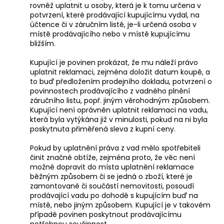
č
rovněž uplatnit u osoby, která je k tomu určena v
u
potvrzení, které prodávající kupujícímu vydal, na
j
účtence či v záručním listě, je-li určená osoba v
e
místě prodávajícího nebo v místě kupujícímu
bližším.
m
e
Kupující je povinen prokázat, že mu náleží právo
uplatnit reklamaci, zejména doložit datum koupě, a
to buď předložením prodejního dokladu, potvrzení o
povinnostech prodávajícího z vadného plnění
záručního listu, popř. jiným věrohodným způsobem.
Kupující není oprávněn uplatnit reklamaci na vadu,
která byla vytýkána již v minulosti, pokud na ni byla
poskytnuta přiměřená sleva z kupní ceny.
Pokud by uplatnění práva z vad mělo spotřebiteli
činit značné obtíže, zejména proto, že věc není
možné dopravit do místa uplatnění reklamace
běžným způsobem či se jedná o zboží, které je
zamontované či součástí nemovitosti, posoudí
prodávající vadu po dohodě s kupujícím buď na
místě, nebo jiným způsobem. Kupující je v takovém
případě povinen poskytnout prodávajícímu
potřebnou součinnost.