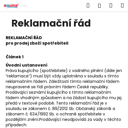
K
Přejít
Hledat
Náku
M
Přihlášen
na
o
obsah
Zpět
Zpět
košík
š
Reklamační řád
í
C
k
o
REKLAMAČNÍ ŘÁD
pro prodej zboží spotřebiteli
p
o
Článek 1
t
Úvodní ustanovení
ř
Práva kupujícího (spotřebitele) z vadného plnění (dále jen
e
“reklamace“) musí být vždy uplatněna v souladu s tímto
reklamačním řádem. Záležitosti tímto reklamační řádem
b
neupravené se řídí právním řádem České republiky.
u
Prodávající seznámí kupujícího s tímto reklamačním
j
řádem vhodným způsobem a na žádost kupujícího mu jej
předá v textové podobě. Tento reklamační řád je v
e
souladu se zákonem č. 89/2012 Sb. Občanský zákoník a
t
zákonem č. 634/1992 Sb. o ochraně spotřebitele v
e
pozdějším znění.Prodávající neodpovídá za vady v těchto
případech:
n