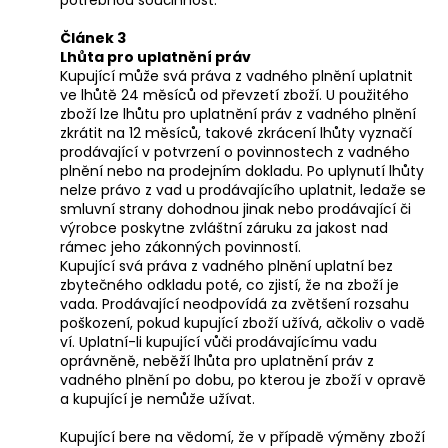
Článek 3
Lhůta pro uplatnění práv
Kupující může svá práva z vadného plnění uplatnit
ve lhůtě 24 měsíců od převzetí zboží. U použitého
zboží lze lhůtu pro uplatnění práv z vadného plnění
zkrátit na 12 měsíců, takové zkrácení lhůty vyznačí
prodávající v potvrzení o povinnostech z vadného
plnění nebo na prodejním dokladu. Po uplynutí lhůty
nelze právo z vad u prodávajícího uplatnit, ledaže se
smluvní strany dohodnou jinak nebo prodávající či
výrobce poskytne zvláštní záruku za jakost nad
rámec jeho zákonných povinností.
Kupující svá práva z vadného plnění uplatní bez
zbytečného odkladu poté, co zjistí, že na zboží je
vada. Prodávající neodpovídá za zvětšení rozsahu
poškození, pokud kupující zboží užívá, ačkoliv o vadě
ví. Uplatní-li kupující vůči prodávajícímu vadu
oprávněně, neběží lhůta pro uplatnění práv z
vadného plnění po dobu, po kterou je zboží v opravě
a kupující je nemůže užívat.
Kupující bere na vědomí, že v případě výměny zboží