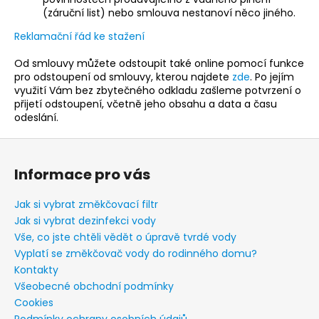
(záruční list) nebo smlouva nestanoví něco jiného.
Reklamační řád ke stažení
Od smlouvy můžete odstoupit také online pomocí funkce
pro odstoupení od smlouvy, kterou najdete
zde
. Po jejím
využití Vám bez zbytečného odkladu zašleme potvrzení o
přijetí odstoupení, včetně jeho obsahu a data a času
odeslání.
Z
á
Informace pro vás
p
a
Jak si vybrat změkčovací filtr
t
Jak si vybrat dezinfekci vody
í
Vše, co jste chtěli vědět o úpravě tvrdé vody
Vyplatí se změkčovač vody do rodinného domu?
Kontakty
Všeobecné obchodní podmínky
Cookies
Podmínky ochrany osobních údajů