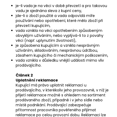
a
je-li vada je na věci v době převzetí a pro takovou
vadu je sjednána sleva z kupní ceny,
j
jde-li o zboží použité a vada odpovídá míře
í
používání nebo opotřebení, které mělo zboží při
t
převzetí kupujícím,
vada vznikla na věci opotřebením způsobeným
?
obvyklým užíváním, nebo vyplývá-li to z povahy
věci (např. uplynutím životnosti),
je způsobena kupujícím a vznikla nesprávným
užíváním, skladováním, nesprávnou údržbou,
zásahem kupujícího či mechanickým poškozením,
vada vznikla v důsledku vnější události mimo vliv
HLEDAT
prodávajícího.
Článek 2
Uplatnění reklamace
D
Kupující má právo uplatnit reklamaci u
o
prodávajícího, v kterékoliv jeho provozovně, v níž je
p
přijetí reklamace možné s ohledem na sortiment
o
prodávaného zboží, případně i v jeho sídle nebo
místě podnikání. Prodávající zabezpečuje
r
přítomnost pracovníka pověřeného přijímat
u
reklamace po celou provozní dobu. Reklamaci lze