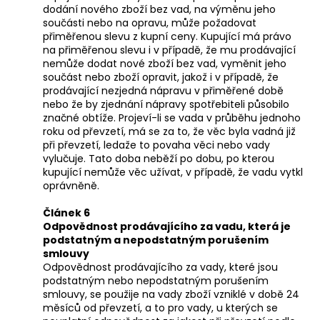
dodání nového zboží bez vad, na výměnu jeho
součásti nebo na opravu, může požadovat
přiměřenou slevu z kupní ceny. Kupující má právo
na přiměřenou slevu i v případě, že mu prodávající
nemůže dodat nové zboží bez vad, vyměnit jeho
součást nebo zboží opravit, jakož i v případě, že
prodávající nezjedná nápravu v přiměřené době
nebo že by zjednání nápravy spotřebiteli působilo
značné obtíže. Projeví-li se vada v průběhu jednoho
roku od převzetí, má se za to, že věc byla vadná již
při převzetí, ledaže to povaha věci nebo vady
vylučuje. Tato doba neběží po dobu, po kterou
kupující nemůže věc užívat, v případě, že vadu vytkl
oprávněně.
Článek 6
Odpovědnost prodávajícího za vadu, která je
podstatným a nepodstatným porušením
smlouvy
Odpovědnost prodávajícího za vady, které jsou
podstatným nebo nepodstatným porušením
smlouvy, se použije na vady zboží vzniklé v době 24
měsíců od převzetí, a to pro vady, u kterých se