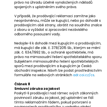
právo na úhradu účelně vynaložených nákladů
spojených s uplatněním svého práva.
V případě, že prodávající reklamaci zamítne jako
neoprávněnou, může se kupující, nebo po dohodě s
prodávajícím obě strany, obrátit na soudního znalce
z oboru a vyžádat si zpracování nezávislého
odborného posouzení vady.
Nedojde-li k dohodě mezi kupujícím a prodávajícím,
má kupující dle zák. č. 378/2015 Sb., kterým se mění
zák. č. 634/1992 Sb., o ochraně spotřebitele, má
právo na mimosoudní řešení spotřebitelského sporu.
Subjektem mimosoudního řešení spotřebitelských
sporů mezi prodávajícím a kupujícím je Česká
obchodní inspekce. Návrh lze podat prostřednictvím
formuláře na webových stránkách
adr.coi.cz/cs
.
Článek 8
Smluvní záruka za jakost
Poskytl-li prodávající nad rámec svých zákonných
povinností záruku za jakost, její uplatnění se řídí
tímto reklamačním řádem, pokud potvrzení o
povinnostech prodávajícího z vadného plnění