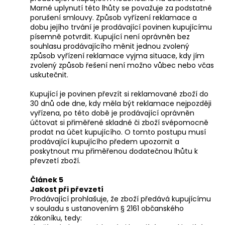
Marné uplynutí této lhůty se považuje za podstatné
porušení smlouvy. Způsob vyřízení reklamace a
dobu jejího trvání je prodávající povinen kupujícímu
písemně potvrdit. Kupující není oprávněn bez
souhlasu prodávajícího měnit jednou zvolený
způsob vyřízení reklamace vyjma situace, kdy jím
zvolený způsob řešení není možno vůbec nebo včas
uskutečnit.
Kupující je povinen převzít si reklamované zboží do
30 dnů ode dne, kdy měla být reklamace nejpozději
vyřízena, po této době je prodávající oprávněn
účtovat si přiměřené skladné či zboží svépomocně
prodat na účet kupujícího. O tomto postupu musí
prodávající kupujícího předem upozornit a
poskytnout mu přiměřenou dodatečnou lhůtu k
převzetí zboží.
Článek 5
Jakost při převzetí
Prodávající prohlašuje, že zboží předává kupujícímu
v souladu s ustanovením § 2161 občanského
zákoníku, tedy: